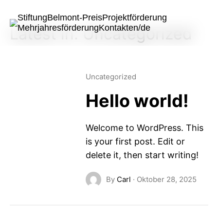
Stiftung
Belmont-Preis
Projektförderung
Mehrjahresförderung
Kontakt
en/de
Latest in: Uncategorized
Uncategorized
Hello world!
Welcome to WordPress. This
is your first post. Edit or
delete it, then start writing!
By
Carl
·
Oktober 28, 2025